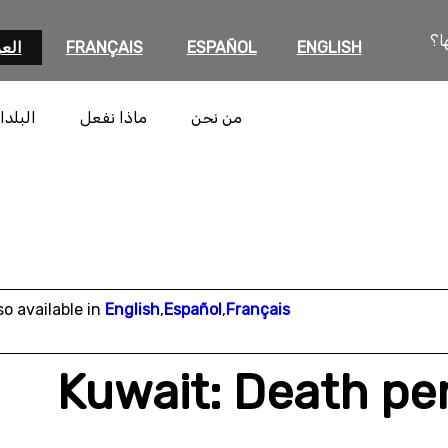
ا؟
ENGLISH
ESPAÑOL
FRANÇAIS
العر
من نحن
ماذا نفعل
البلدا
so available in
English
,
Español
,
Français
Kuwait: Death pe