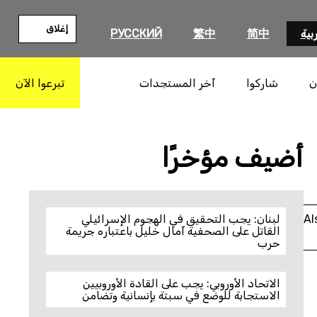
إغلاق
بية
简中
繁中
РУССКИЙ
ن
شاركوا
آخر المستجدات
تبرعوا الآن
بحث
أضيف مؤخرًا
Al
لبنان: يجب التحقيق في الهجوم الإسرائيلي
القاتل على الصحفية آمال خليل باعتباره جريمة
حرب
الاتحاد الأوروبي: يجب على القادة الأوروبيين
الاستجابة للوضع في سبتة بإنسانية وتضامن