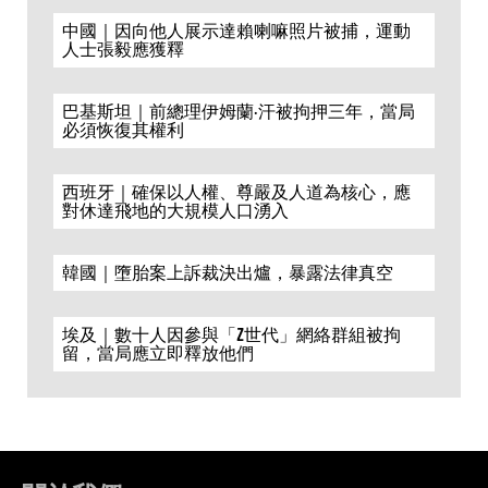
中國｜因向他人展示達賴喇嘛照片被捕，運動
人士張毅應獲釋
巴基斯坦｜前總理伊姆蘭·汗被拘押三年，當局
必須恢復其權利
西班牙｜確保以人權、尊嚴及人道為核心，應
對休達飛地的大規模人口湧入
韓國｜墮胎案上訴裁決出爐，暴露法律真空
埃及｜數十人因參與「Z世代」網絡群組被拘
留，當局應立即釋放他們