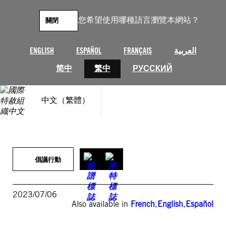
跳
至
您希望使用哪種語言瀏覽本網站？
關閉
主
要
內
ENGLISH
ESPAÑOL
FRANÇAIS
العربية
容
简中
繁中
РУССКИЙ
中文（繁體）
倡議行動
2023/07/06
Also available in
French
,
English
,
Español