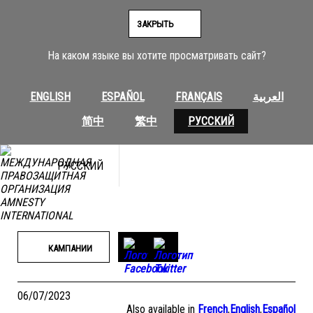
Перейти
к
ЗАКРЫТЬ
содержимому
На каком языке вы хотите просматривать сайт?
ENGLISH
ESPAÑOL
FRANÇAIS
العربية
简中
繁中
РУССКИЙ
РУССКИЙ
КАМПАНИИ
06/07/2023
Also available in
French
,
English
,
Español