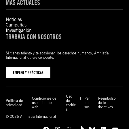
MÁS ACTUALES
Noticias
Campañas
Investigación
TRABAJA CON NOSOTROS
Si tienes talento y te apasionan los derechos humanos, Amnistía
Internacional quiere conocerte.
EMPLEO Y PRÁCTICAS
Uso
Condiciones de
Per
Reembolso
Política de
de
uso del sitio
mi
de los
privacidad
cookie
web
sos
donativos
s
© 2026 Amnistía Internacional