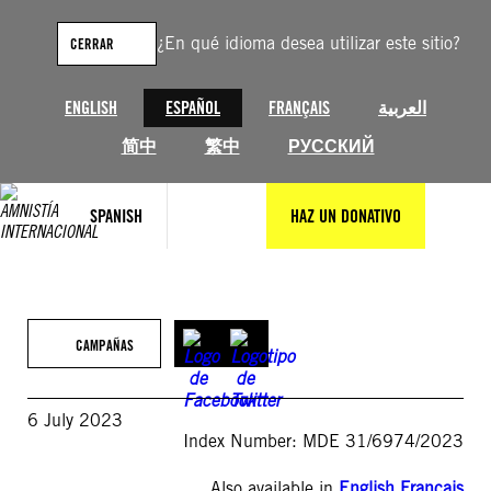
Saltar
al
¿En qué idioma desea utilizar este sitio?
CERRAR
contenido
ENGLISH
ESPAÑOL
FRANÇAIS
العربية
简中
繁中
РУССКИЙ
SPANISH
HAZ UN DONATIVO
CAMPAÑAS
6 July 2023
Index Number: MDE 31/6974/2023
Also available in
English
,
Français