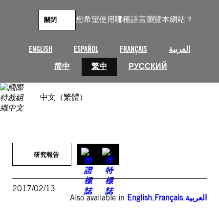
跳
至
您希望使用哪種語言瀏覽本網站？
關閉
主
要
內
ENGLISH
ESPAÑOL
FRANÇAIS
العربية
容
简中
繁中
РУССКИЙ
中文（繁體）
研究報告
2017/02/13
Also available in
English
,
Français
,
العربية