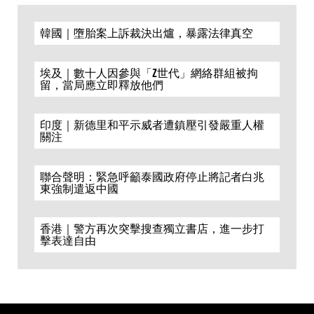
韓國｜墮胎案上訴裁決出爐，暴露法律真空
埃及｜數十人因參與「Z世代」網絡群組被拘
留，當局應立即釋放他們
印度｜新德里和平示威者遭鎮壓引發嚴重人權
關注
聯合聲明：緊急呼籲泰國政府停止將記者白兆
東強制遣返中國
香港｜警方再次突擊搜查獨立書店，進一步打
擊表達自由