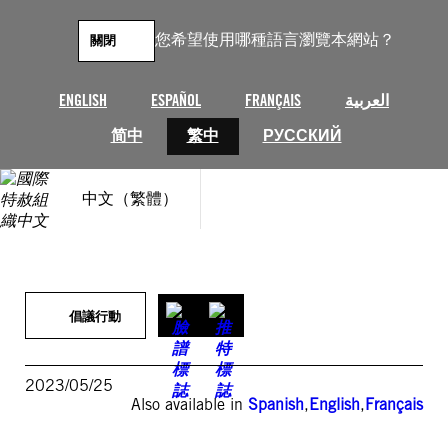
跳
至
您希望使用哪種語言瀏覽本網站？
關閉
主
要
內
ENGLISH
ESPAÑOL
FRANÇAIS
العربية
容
简中
繁中
РУССКИЙ
中文（繁體）
倡議行動
2023/05/25
Also available in
Spanish
,
English
,
Français