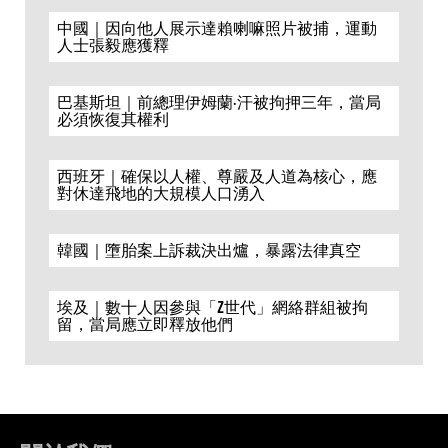
中國｜因向他人展示達賴喇嘛照片被捕，運動
人士張毅應獲釋
巴基斯坦｜前總理伊姆蘭·汗被拘押三年，當局
必須恢復其權利
西班牙｜確保以人權、尊嚴及人道為核心，應
對休達飛地的大規模人口湧入
韓國｜墮胎案上訴裁決出爐，暴露法律真空
埃及｜數十人因參與「Z世代」網絡群組被拘
留，當局應立即釋放他們