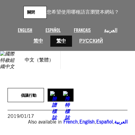
跳
至
您希望使用哪種語言瀏覽本網站？
關閉
主
要
內
ENGLISH
ESPAÑOL
FRANÇAIS
العربية
容
简中
繁中
РУССКИЙ
中文（繁體）
倡議行動
2019/01/17
Also available in
French
,
English
,
Español
,
العربية