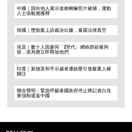
中國｜因向他人展示達賴喇嘛照片被捕，運動
人士張毅應獲釋
韓國｜墮胎案上訴裁決出爐，暴露法律真空
埃及｜數十人因參與「Z世代」網絡群組被拘
留，當局應立即釋放他們
印度｜新德里和平示威者遭鎮壓引發嚴重人權
關注
聯合聲明：緊急呼籲泰國政府停止將記者白兆
東強制遣返中國