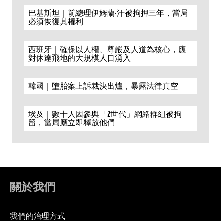
巴基斯坦｜前總理伊姆蘭·汗被拘押三年，當局
必須恢復其權利
西班牙｜確保以人權、尊嚴及人道為核心，應
對休達飛地的大規模人口湧入
韓國｜墮胎案上訴裁決出爐，暴露法律真空
埃及｜數十人因參與「Z世代」網絡群組被拘
留，當局應立即釋放他們
關於我們
我們的治理方式