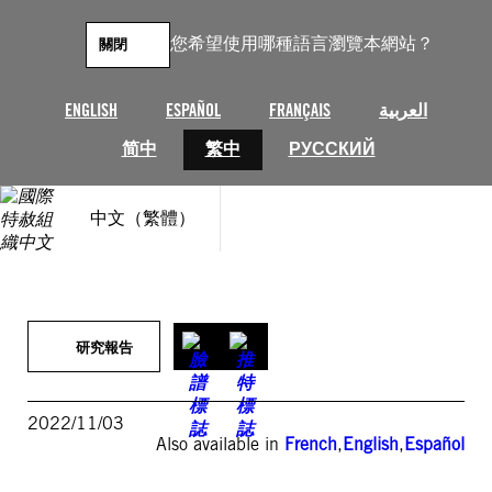
跳
至
您希望使用哪種語言瀏覽本網站？
關閉
主
要
內
ENGLISH
ESPAÑOL
FRANÇAIS
العربية
容
简中
繁中
РУССКИЙ
中文（繁體）
研究報告
2022/11/03
Also available in
French
,
English
,
Español