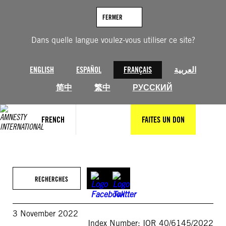
Aller
au
FERMER
contenu
Dans quelle langue voulez-vous utiliser ce site?
ENGLISH
ESPAÑOL
FRANÇAIS
العربية
简中
繁中
РУССКИЙ
FRENCH
FAITES UN DON
RECHERCHES
3 November 2022
Index Number: IOR 40/6145/2022