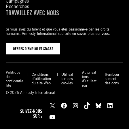
Campagnes
Recherches
TRAVAILLEZ AVEC NOUS
Si vous avez du talent et que vous êtes passionné-e par les droits
humains, Amnesty International souhaite en savoir plus sur vous.
OFFRES D’EMPLOI ET STAGES
Politique
Autorisat
Conditions
Utilisat
Rembour
de
ions
d’utilisation
ion des
sement
confidentia
d’utilisat
du site Web
cookies
des dons
lité
ion
© 2026 Amnesty International
X
Facebook
Instagram
TikTok
Bluesky
LinkedIn
SUIVEZ-NOUS
YouTube
SUR :