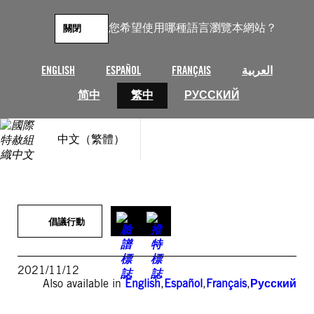
跳
至
您希望使用哪種語言瀏覽本網站？
關閉
主
要
內
ENGLISH
ESPAÑOL
FRANÇAIS
العربية
容
简中
繁中
РУССКИЙ
中文（繁體）
倡議行動
2021/11/12
Also available in
English
,
Español
,
Français
,
Русский