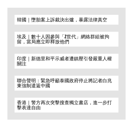
韓國｜墮胎案上訴裁決出爐，暴露法律真空
埃及｜數十人因參與「Z世代」網絡群組被拘
留，當局應立即釋放他們
印度｜新德里和平示威者遭鎮壓引發嚴重人權
關注
聯合聲明：緊急呼籲泰國政府停止將記者白兆
東強制遣返中國
香港｜警方再次突擊搜查獨立書店，進一步打
擊表達自由