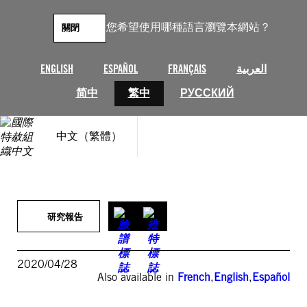
跳
至
您希望使用哪種語言瀏覽本網站？
關閉
主
要
內
ENGLISH
ESPAÑOL
FRANÇAIS
العربية
容
简中
繁中
РУССКИЙ
中文（繁體）
研究報告
2020/04/28
Also available in
French
,
English
,
Español