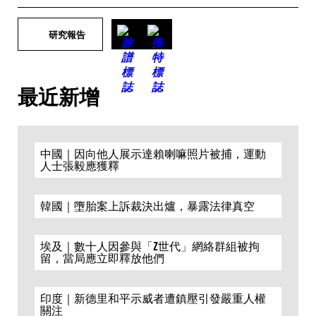
研究報告
最近新增
中國｜因向他人展示達賴喇嘛照片被捕，運動
人士張毅應獲釋
韓國｜墮胎案上訴裁決出爐，暴露法律真空
埃及｜數十人因參與「Z世代」網絡群組被拘
留，當局應立即釋放他們
印度｜新德里和平示威者遭鎮壓引發嚴重人權
關注