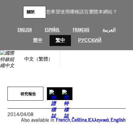
跳
至
您希望使用哪種語言瀏覽本網站？
關閉
主
要
內
ENGLISH
ESPAÑOL
FRANÇAIS
العربية
容
简中
繁中
РУССКИЙ
中文（繁體）
研究報告
2014/04/08
Also available in
French
,
Čeština
,
Ελληνικά
,
English