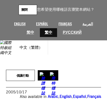
跳
至
您希望使用哪種語言瀏覽本網站？
關閉
主
要
內
ENGLISH
ESPAÑOL
FRANÇAIS
العربية
容
简中
繁中
РУССКИЙ
中文（繁體）
倡議行動
2005/10/17
Also available in
Arabic
,
English
,
Español
,
Français