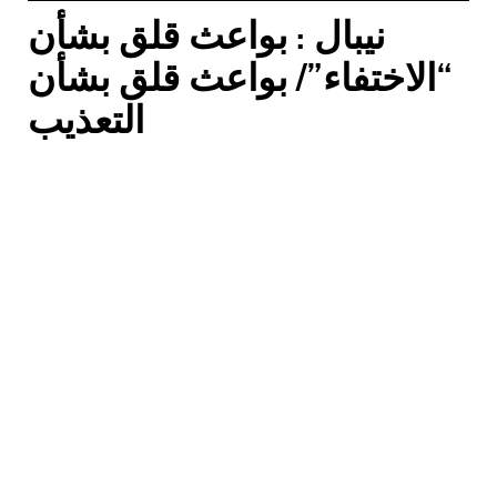
نيبال : بواعث قلق بشأن
“الاختفاء”/ بواعث قلق بشأن
التعذيب