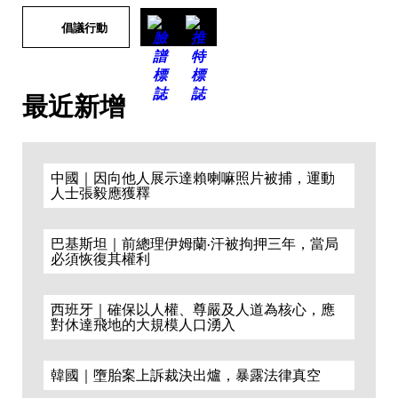
倡議行動
最近新增
中國｜因向他人展示達賴喇嘛照片被捕，運動
人士張毅應獲釋
巴基斯坦｜前總理伊姆蘭·汗被拘押三年，當局
必須恢復其權利
西班牙｜確保以人權、尊嚴及人道為核心，應
對休達飛地的大規模人口湧入
韓國｜墮胎案上訴裁決出爐，暴露法律真空