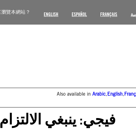
言瀏覽本網站？
ENGLISH
ESPAÑOL
FRANÇAIS
ية
Also available in
Arabic
,
English
,
Franç
فيجي: ينبغي الالتزا