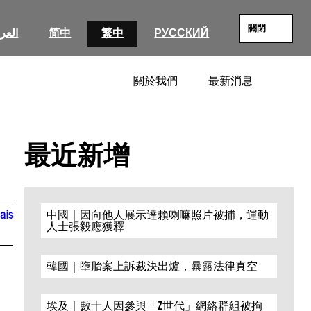
關閉
العرب
简中
繁中
РУССКИЙ
關於我們
最新消息
SEARC
最近新增
ais
中國｜因向他人展示達賴喇嘛照片被捕，運動
人士張毅應獲釋
韓國｜墮胎案上訴裁決出爐，暴露法律真空
埃及｜數十人因參與「Z世代」網絡群組被拘