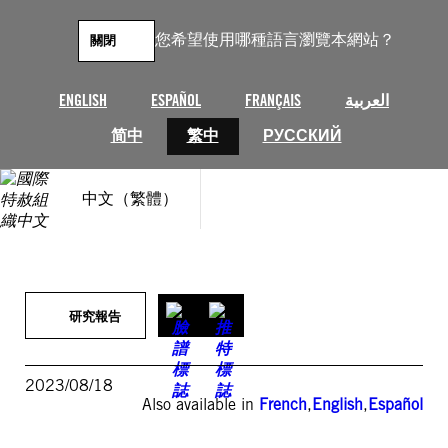
跳
至
您希望使用哪種語言瀏覽本網站？
關閉
主
要
內
ENGLISH
ESPAÑOL
FRANÇAIS
العربية
容
简中
繁中
РУССКИЙ
中文（繁體）
研究報告
2023/08/18
Also available in
French
,
English
,
Español