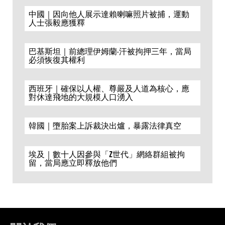
中國｜因向他人展示達賴喇嘛照片被捕，運動
人士張毅應獲釋
巴基斯坦｜前總理伊姆蘭·汗被拘押三年，當局
必須恢復其權利
西班牙｜確保以人權、尊嚴及人道為核心，應
對休達飛地的大規模人口湧入
韓國｜墮胎案上訴裁決出爐，暴露法律真空
埃及｜數十人因參與「Z世代」網絡群組被拘
留，當局應立即釋放他們