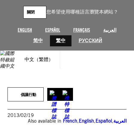
跳
至
您希望使用哪種語言瀏覽本網站？
關閉
主
要
內
ENGLISH
ESPAÑOL
FRANÇAIS
العربية
容
简中
繁中
РУССКИЙ
中文（繁體）
倡議行動
2013/02/19
Also available in
French
,
English
,
Español
,
العربية