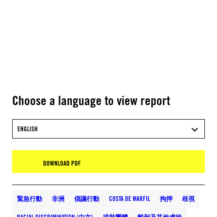
Choose a language to view report
ENGLISH
DOWNLOAD PDF
緊急行動
非洲
倡議行動
COSTA DE MARFIL
拘押
歧視