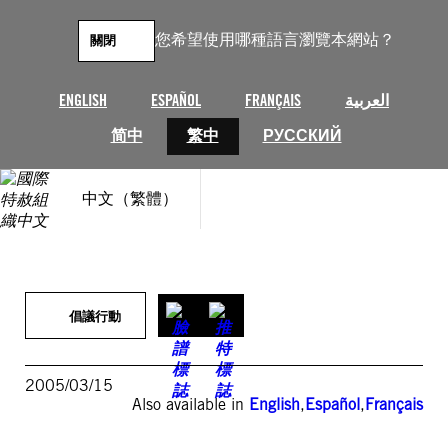
跳
至
您希望使用哪種語言瀏覽本網站？
關閉
主
要
內
ENGLISH
ESPAÑOL
FRANÇAIS
العربية
容
简中
繁中
РУССКИЙ
中文（繁體）
倡議行動
2005/03/15
Also available in
English
,
Español
,
Français