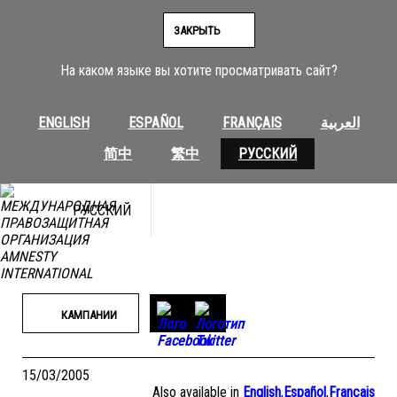
Перейти
к
ЗАКРЫТЬ
содержимому
На каком языке вы хотите просматривать сайт?
ENGLISH
ESPAÑOL
FRANÇAIS
العربية
简中
繁中
РУССКИЙ
РУССКИЙ
КАМПАНИИ
15/03/2005
Also available in
English
,
Español
,
Français