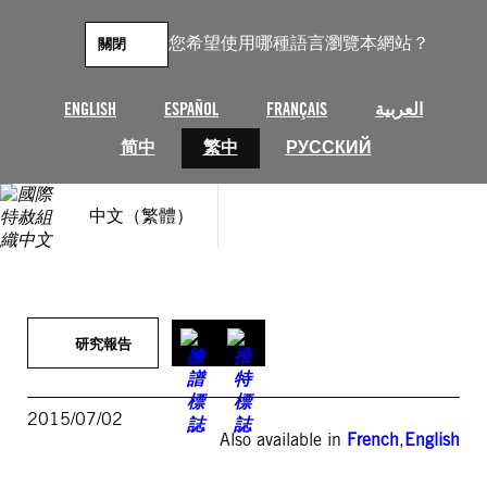
跳
至
您希望使用哪種語言瀏覽本網站？
關閉
主
要
內
ENGLISH
ESPAÑOL
FRANÇAIS
العربية
容
简中
繁中
РУССКИЙ
中文（繁體）
研究報告
2015/07/02
Also available in
French
,
English