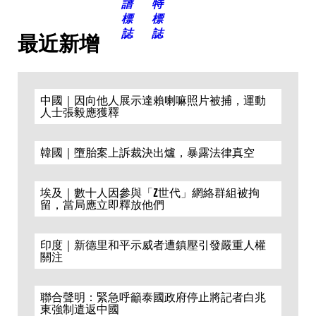
最近新增
中國｜因向他人展示達賴喇嘛照片被捕，運動
人士張毅應獲釋
韓國｜墮胎案上訴裁決出爐，暴露法律真空
埃及｜數十人因參與「Z世代」網絡群組被拘
留，當局應立即釋放他們
印度｜新德里和平示威者遭鎮壓引發嚴重人權
關注
聯合聲明：緊急呼籲泰國政府停止將記者白兆
東強制遣返中國