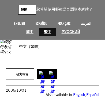
跳
至
您希望使用哪種語言瀏覽本網站？
關閉
主
要
內
ENGLISH
ESPAÑOL
FRANÇAIS
العربية
容
简中
繁中
РУССКИЙ
中文（繁體）
研究報告
2006/10/01
Also available in
English
,
Español