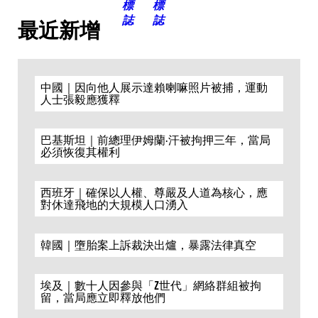
最近新增
中國｜因向他人展示達賴喇嘛照片被捕，運動
人士張毅應獲釋
巴基斯坦｜前總理伊姆蘭·汗被拘押三年，當局
必須恢復其權利
西班牙｜確保以人權、尊嚴及人道為核心，應
對休達飛地的大規模人口湧入
韓國｜墮胎案上訴裁決出爐，暴露法律真空
埃及｜數十人因參與「Z世代」網絡群組被拘
留，當局應立即釋放他們