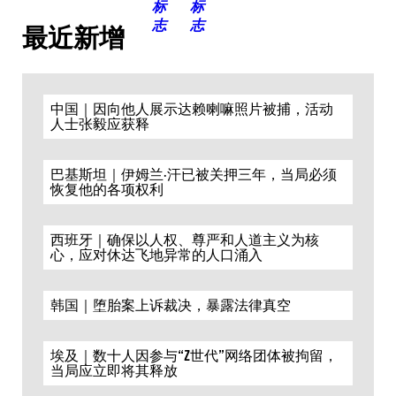
最近新增
中国｜因向他人展示达赖喇嘛照片被捕，活动
人士张毅应获释
巴基斯坦｜伊姆兰·汗已被关押三年，当局必须
恢复他的各项权利
西班牙｜确保以人权、尊严和人道主义为核
心，应对休达飞地异常的人口涌入
韩国｜堕胎案上诉裁决，暴露法律真空
埃及｜数十人因参与“Z世代”网络团体被拘留，
当局应立即将其释放