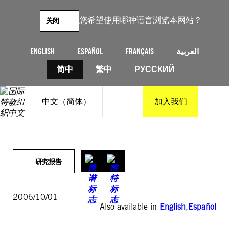
跳
至
您希望使用哪种语言浏览本网站？
关闭
内
容
ENGLISH
ESPAÑOL
FRANÇAIS
العربية
简中
繁中
РУССКИЙ
中文（简体）
加入我们
研究报告
2006/10/01
Also available in
English
,
Español