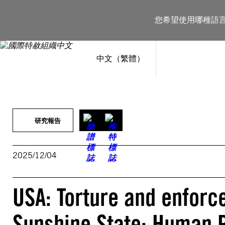
跳
至
您希望使用哪種語
主
要
內
容
中文（繁體）
研究報告
2025/12/04
USA: Torture and enforc
Sunshine State: Human R