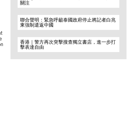
關注
聯合聲明：緊急呼籲泰國政府停止將記者白兆
東強制遣返中國
nt
e
香港｜警方再次突擊搜查獨立書店，進一步打
on
擊表達自由