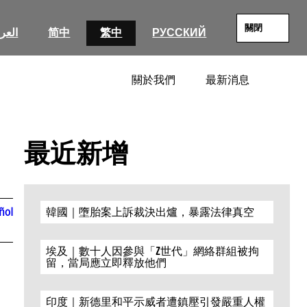
關閉
العرب
简中
繁中
РУССКИЙ
關於我們
最新消息
SEARC
最近新增
ñol
韓國｜墮胎案上訴裁決出爐，暴露法律真空
埃及｜數十人因參與「Z世代」網絡群組被拘
留，當局應立即釋放他們
印度｜新德里和平示威者遭鎮壓引發嚴重人權