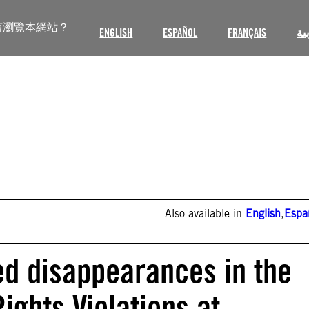
言瀏覽本網站？
ENGLISH
ESPAÑOL
FRANÇAIS
ية
Also available in
English
,
Espa
ed disappearances in the
ights Violations at