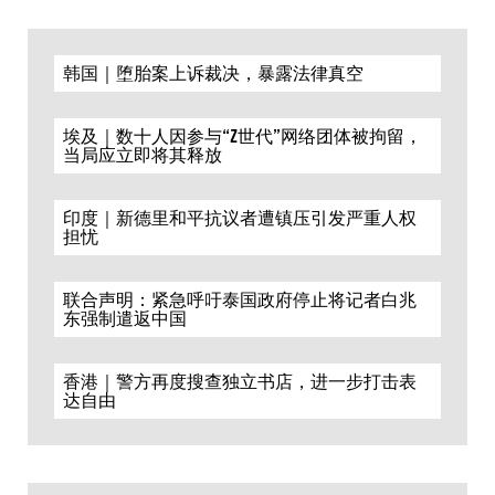
韩国｜堕胎案上诉裁决，暴露法律真空
埃及｜数十人因参与“Z世代”网络团体被拘留，
当局应立即将其释放
印度｜新德里和平抗议者遭镇压引发严重人权
担忧
联合声明：紧急呼吁泰国政府停止将记者白兆
东强制遣返中国
香港｜警方再度搜查独立书店，进一步打击表
达自由