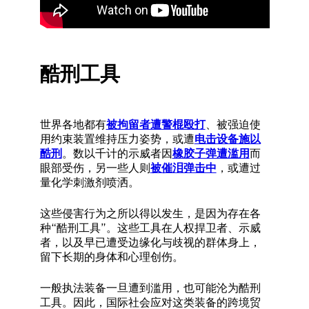
酷刑工具
世界各地都有
被拘留者遭警棍殴打
、被强迫使
用约束装置维持压力姿势，或遭
电击设备施以
酷刑
。数以千计的示威者因
橡胶子弹遭滥用
而
眼部受伤，另一些人则
被催泪弹击中
，或遭过
量化学刺激剂喷洒。
这些侵害行为之所以得以发生，是因为存在各
种“酷刑工具”。这些工具在人权捍卫者、示威
者，以及早已遭受边缘化与歧视的群体身上，
留下长期的身体和心理创伤。
一般执法装备一旦遭到滥用，也可能沦为酷刑
工具。因此，国际社会应对这类装备的跨境贸