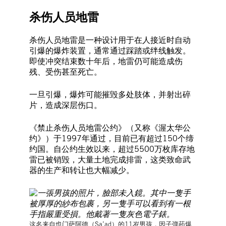
杀伤人员地雷
杀伤人员地雷是一种设计用于在人接近时自动
引爆的爆炸装置，通常通过踩踏或绊线触发。
即使冲突结束数十年后，地雷仍可能造成伤
残、受伤甚至死亡。
一旦引爆，爆炸可能摧毁多处肢体，并射出碎
片，造成深层伤口。
《禁止杀伤人员地雷公约》（又称《渥太华公
约》）于1997年通过，目前已有超过150个缔
约国。自公约生效以来，超过5500万枚库存地
雷已被销毁，大量土地完成排雷，这类致命武
器的生产和转让也大幅减少。
这名来自也门萨阿德（Sa’ad）的11岁男孩，因子弹药爆