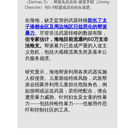
（Delmas 3），帮派头目吉米·谢里齐耶（Jimmy
Cherizier）与G-9联盟成员在街头巡逻。
在海地，缺乏监管的武器转移
助长了太
子港都会区及周边地区日益恶化的帮派
暴力
。尽管非法武器转移的数据有限，
但专家估计，海地目前流通约60万支非
法枪支。
帮派暴力已造成严重的人道主
义危机，包括大规模流离失所及基本公
共服务崩溃。
研究显示，海地帮派利用各类武器实施
人权侵害。儿童面临特殊风险，武装帮
派会招募并利用儿童担任危险角色，例
如放哨或运送武器；若拒绝配合，便会
遭受暴力威胁。针对妇女及女童的性暴
力——包括持枪性暴力——也被用作恐
吓和控制社区的工具。