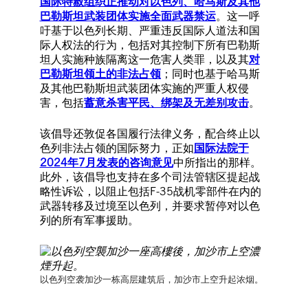
国际特赦组织正推动对以色列、哈马斯及其他
巴勒斯坦武装团体实施全面武器禁运
。这一呼
吁基于以色列长期、严重违反国际人道法和国
际人权法的行为，包括对其控制下所有巴勒斯
坦人实施种族隔离这一危害人类罪，以及其
对
巴勒斯坦领土的非法占领
；同时也基于哈马斯
及其他巴勒斯坦武装团体实施的严重人权侵
害，包括
蓄意杀害平民、绑架及无差别攻击
。
该倡导还敦促各国履行法律义务，配合终止以
色列非法占领的国际努力，正如
国际法院于
2024年7月发表的咨询意见
中所指出的那样。
此外，该倡导也支持在多个司法管辖区提起战
略性诉讼，以阻止包括F-35战机零部件在内的
武器转移及过境至以色列，并要求暂停对以色
列的所有军事援助。
以色列空袭加沙一栋高层建筑后，加沙市上空升起浓烟。