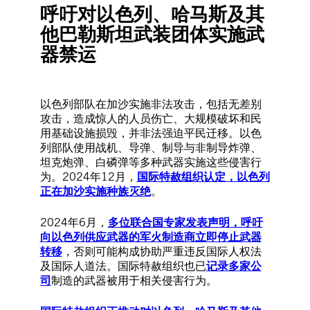
呼吁对以色列、哈马斯及其
他巴勒斯坦武装团体实施武
器禁运
以色列部队在加沙实施非法攻击，包括无差别
攻击，造成惊人的人员伤亡、大规模破坏和民
用基础设施损毁，并非法强迫平民迁移。以色
列部队使用战机、导弹、制导与非制导炸弹、
坦克炮弹、白磷弹等多种武器实施这些侵害行
为。2024年12月，
国际特赦组织认定，以色列
正在加沙实施种族灭绝
。
2024年6月，
多位联合国专家发表声明，呼吁
向以色列供应武器的军火制造商立即停止武器
转移
，否则可能构成协助严重违反国际人权法
及国际人道法。国际特赦组织也已
记录多家公
司
制造的武器被用于相关侵害行为。