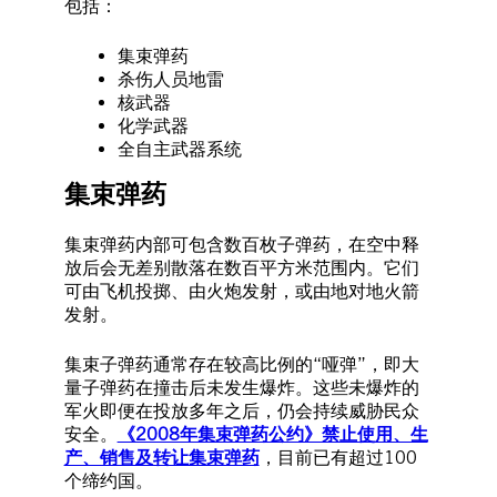
包括：
集束弹药
杀伤人员地雷
核武器
化学武器
全自主武器系统
集束弹药
集束弹药内部可包含数百枚子弹药，在空中释
放后会无差别散落在数百平方米范围内。它们
可由飞机投掷、由火炮发射，或由地对地火箭
发射。
集束子弹药通常存在较高比例的“哑弹”，即大
量子弹药在撞击后未发生爆炸。这些未爆炸的
军火即便在投放多年之后，仍会持续威胁民众
安全。
《2008年集束弹药公约》禁止使用、生
产、销售及转让集束弹药
，目前已有超过100
个缔约国。