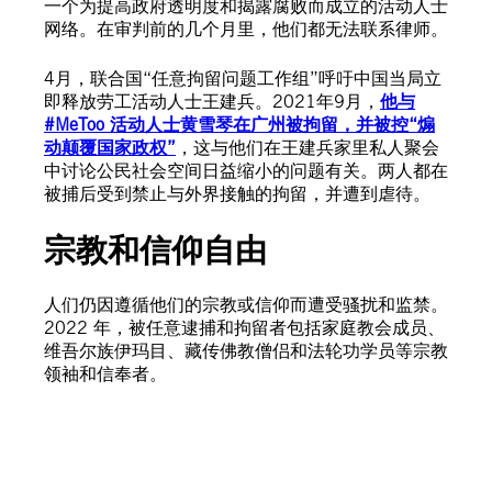
一个为提高政府透明度和揭露腐败而成立的活动人士
网络。在审判前的几个月里，他们都无法联系律师。
4月，联合国“任意拘留问题工作组”呼吁中国当局立
即释放劳工活动人士王建兵。2021年9月，
他与
#MeToo 活动人士黄雪琴在广州被拘留，并被控“煽
动颠覆国家政权”
，这与他们在王建兵家里私人聚会
中讨论公民社会空间日益缩小的问题有关。两人都在
被捕后受到禁止与外界接触的拘留，并遭到虐待。
宗教和信仰自由
人们仍因遵循他们的宗教或信仰而遭受骚扰和监禁。
2022 年，被任意逮捕和拘留者包括家庭教会成员、
维吾尔族伊玛目、藏传佛教僧侣和法轮功学员等宗教
领袖和信奉者。