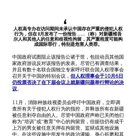
人权高专办在访问期间未承认中国存在严重的侵犯人权
行为，但在 8月发布了一份报告……（称）对新疆维吾
尔人和其他人的任意和歧视性拘留，其严重程度可能构
成国际罪行，特别是危害人类罪。
中国政府试图阻止该报告公诸于世，包括动员其他国
家政府游说反对该报告的发表。尽管已有调查结果，
并且有数十名联合国独立专家呼吁联合国人权理事会
召开关于中国的特别会议，
但人权理事会于10月6日
仍投票否决了在下届会议上就新疆问题举行辩论的决
议
。
11月，消除种族歧视委员会呼吁中国政府，立即调
查所有关于侵犯人权行为的指控，并释放所有在新疆
被任意剥夺自由的人。尽管中国政府声称已关闭他们
称为“培训”或“教育”中心的拘留营，但据信仍有成千
上万的男女被任意关押在拘留营、监狱或其他设施
中。在这些设施中所发生的政治灌输、身心折磨和其