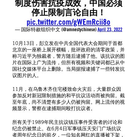
制度伤害抗疫成效，中国必须
停止限制言论自由！
pic.twitter.com/gWEmRcii8o
— 国际特赦组织中文 (@amnestychinese)
April 23, 2022
10月13日，彭立发在中共全国代表大会期间于首都
北京的一座桥上展开横幅，批评政府的清零政策，并
称习近平为独裁者，警方随后逮捕了他。该抗议的图
片在国际上广为流传，但所有视频和关键词都已从中
国社交媒体平台上删除。当局据报逮捕了一些转发抗
议图片的人。
11月，在乌鲁木齐住宅楼致命火灾后，大量群众因
参加反对新冠限制措施的和平抗议活动而被拘留。截
至年底，尚不清楚有多少人仍被拘留。网上流传的视
频显示，警察在逮捕期间殴打抗议者。
所有关于1989年民主抗议镇压事件受害者的讨论和
纪念仍被禁止。在6月4日军事镇压天安门广场抗议
者周年纪念日的前夕，一位知名网红的直播被下架，