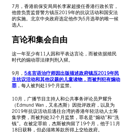
7月，香港前保安局局长李家超接任香港行政长官，
他曾负责监督警方镇压2019年的抗议活动和国安法
的实施。北京中央政府选定他作为5月选举的唯一候
选人。
言论和集会自由
这一年至少有11人因和平表达言论，而被依据殖民
时代的煽动罪法律判刑入狱。
9月，
5名言语治疗师因出版描述政府镇压2019年民
主抗议活动和其他议题的儿童读物，而被判犯有煽动
罪
，每人被判处19个月监禁。
10月，广播节目主持人和公共事务评论员尹耀升
（Edmund Wan，又名杰斯）因批评政府，以及为
2019年抗议活动后逃往台湾的香港年轻活动人士筹
集学费，而被判处32个月监禁，罪名是“煽动”和“洗
钱”。在被定罪前，杰斯被拘留了19个月，他于11月
18日获释，但必须将筹款所得上交给政府。