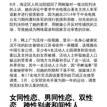
8月，海淀区人民法院驳回了周晓璇对一项法院判决
的上诉。她在诉讼中要求中央电视台著名主持人朱军
道歉并进行损害赔偿，因为她在2014年于中央电视
台实习期间遭到朱军的强行抚摸和亲吻，但先前的法
院判决拒绝了她的要求。周晓璇公开反对性骚扰的立
场，导致她成为网络霸凌和国家言论审查的目标。
1 月，网上广为流传一段视频，显示一名身心健康状
况不佳的妇女被锁在江苏省徐州一座棚屋，该视频在
中国引发公愤。至少有4名活动人士因调查和宣传此
案以及支持这名妇女而被捕。活动人士怀疑她是人口
贩运的受害者，但地方当局最初否认了这一说法。据
外界所知，其中一名活动人士乌衣，因“寻衅滋事”罪
名被秘密审判，但她的刑期和下落不明。据媒体2月
报道，有17名地方官员因该案受到处罚或正在接受
调查。3月，公安部宣布开展为期一年的运动，调查
拐卖妇女和儿童的情况。
女同性恋、男同性恋、双性
恋、跨性别者和间性人