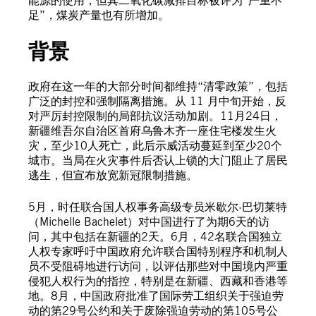
能源的使用，但其二氧化碳减排目标被评为“严重不
足”，煤炭产量也有所增加。
背景
政府在这一年的大部分时间都维持“清零政策”，包括
广泛的封控和强制隔离措施。从 11 月中旬开始，反
对严厉封控限制的局部抗议活动加剧。11月24日，
新疆维吾尔自治区首府乌鲁木齐一座住宅楼发生火
灾，至少10人死亡，此后示威活动蔓延到至少20个
城市。当局在火灾事件后否认上锁的大门阻止了居民
逃生，但宣布放宽新冠限制措施。
5月，时任联合国人权事务高级专员米歇尔·巴切莱特
（Michelle Bachelet）对中国进行了为期6天的访
问，其中包括在新疆的2天。6月，42名联合国独立
人权专家呼吁中国政府允许联合国特别程序和机制人
员不受阻碍地进行访问，以评估那些对中国境内严重
侵犯人权行为的指控，特别是在新疆、西藏和香港等
地。8月，中国政府批准了国际劳工组织关于强迫劳
动的第29号公约和关于废除强迫劳动的第105号公