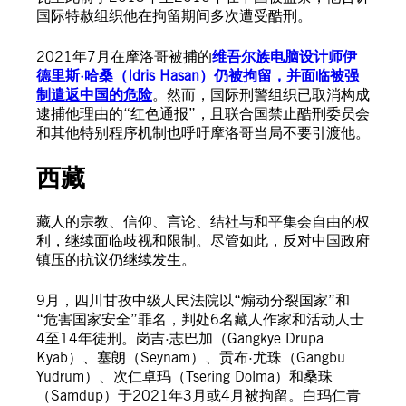
国际特赦组织他在拘留期间多次遭受酷刑。
2021年7月在摩洛哥被捕的
维吾尔族电脑设计师伊
德里斯·哈桑（Idris Hasan）仍被拘留，并面临被强
制遣返中国的危险
。然而，国际刑警组织已取消构成
逮捕他理由的“红色通报”，且联合国禁止酷刑委员会
和其他特别程序机制也呼吁摩洛哥当局不要引渡他。
西藏
藏人的宗教、信仰、言论、结社与和平集会自由的权
利，继续面临歧视和限制。尽管如此，反对中国政府
镇压的抗议仍继续发生。
9月，四川甘孜中级人民法院以“煽动分裂国家”和
“危害国家安全”罪名，判处6名藏人作家和活动人士
4至14年徒刑。岗吉·志巴加（Gangkye Drupa
Kyab）、塞朗（Seynam）、贡布·尤珠（Gangbu
Yudrum）、次仁卓玛（Tsering Dolma）和桑珠
（Samdup）于2021年3月或4月被拘留。白玛仁青