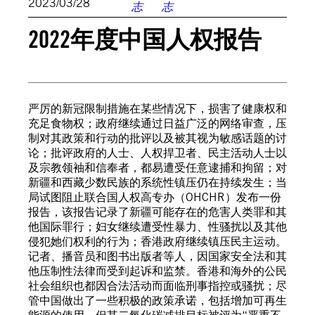
2023/03/28
2022年度中国人权报告
严厉的新冠限制措施在某些情况下，损害了健康权和
充足食物权；政府继续通过日益广泛的网络审查，压
制对其政策和行动的批评以及被其视为敏感话题的讨
论；批评政府的人士、人权捍卫者、民主活动人士以
及宗教领袖和信奉者，都易遭受任意逮捕和拘留；对
新疆和西藏少数民族的系统性镇压仍在持续发生；当
局试图阻止联合国人权高专办（OHCHR）发布一份
报告，该报告记录了新疆可能存在的危害人类罪和其
他国际罪行；妇女继续遭受性暴力、性骚扰以及其他
侵犯她们权利的行为；香港政府继续镇压民主运动。
记者、播音员和图书出版者等人，因国家安全法和其
他压制性法律而受到起诉和监禁。香港和海外的公民
社会组织也都因合法活动而面临刑事指控或骚扰；尽
管中国做出了一些积极的政策承诺，包括增加可再生