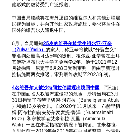
他形式的虐待受到广泛报道。
中国当局继续将在海外逗留的维吾尔人和其他新疆居
民视为目标，并向其他国家政府施压，要求将居住在
国外的维吾尔人遣返中国。
6月，当局通知
25岁的维吾尔族学生祖尔亚·亚辛
（Zulyar Yasin）
的家人，称亚辛将被以“分裂主义”
罪名判处最高可达5年的徒刑。祖尔亚·亚辛曾在土耳
其伊斯坦布尔大学学习金融学2年。他于2021年12
月被拘留，原定于6月28日受到审判，但由于新冠封
控措施而两次推迟，审判最终改期至2023年初。
4名维吾尔人被沙特阿拉伯驱逐出境回中国
，而他们
在中国面临人权被严重侵犯的危险。沙特当局在3月
31日拘留了布赫里切姆·阿布拉（Buheliqiemu Abula
）和她13岁的女儿。自2020年11月以来，布赫里切
姆·阿布拉的前夫努尔麦麦提·鲁泽（Nuermaimaiti
Ruze）和宗教学者艾米都拉·瓦里（Aimidoula
Waili）一直在未受指控的情况下被拘留。艾米都拉·
瓦里此前于2013年至2016年在中国被监禁，他告诉