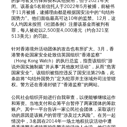
的参与者支付律师费和其他费用，但于2021年关
闭。该基金5名前信托人于2022年5月被捕，前秘书
于11月被捕，逮捕理由都是根据国安法中的“勾结外
国势力”。他们面临最高可达10年的监禁。12月，这
6人均因未按照《社团条例》注册该基金而被判有
罪，每人被处以2,500至4,000港元（约合321至
513美元）的罚款。
针对香港境外活动团体的攻击也有所扩大。3月，香
港警务处国家安全处致信英国组织“香港监察”
（Hong Kong Watch）的执行总监，指责该组织“游
说外国实施制裁”并从事“其他敌对活动”，从而“危害
国家安全”。该组织被指控违反了国安法第29条，此
条款将“勾结外国势力”定为犯罪并主张域外司法管辖
权。警方还在香港封锁了“香港监察”的网站。
公民社会组织开始进行自我审查，以便能够继续运作
和筹资。当地支付和众筹平台暂停了两家团体的筹款
账户。其中一平台告诉一家公民社会团体，采取该行
动的原因是该账户的管理“涉及过大风险”。在另一起
情况中，3名因在2014年一场土地权抗议活动中遭