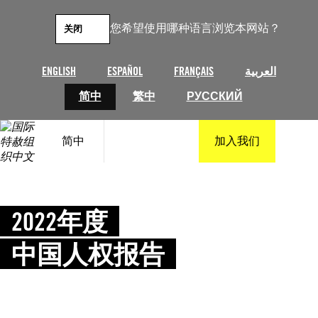
跳
至
您希望使用哪种语言浏览本网站？
关闭
内
容
ENGLISH
ESPAÑOL
FRANÇAIS
العربية
简中
繁中
РУССКИЙ
简中
加入我们
2022年度
中国人权报告