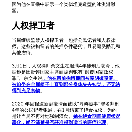
因为他在直播中展示一个类似坦克造型的冰淇淋雕
塑。
人权捍卫者
当局继续监禁人权捍卫者，包括公民记者和人权律
师。这些被拘留者的关押条件恶劣，且易遭受酷刑和
其他虐待。
3月1日，人权律师余文生在服满4年徒刑后获释，他
据称是因批评国家主席而被判犯有“颠覆国家政权
罪”。余文生说
，他在审前拘留期间被喷胡椒喷雾、
被迫坐在金属椅子上直到部分身体失去知觉，还无法
得到充足食物
。
2020 年因报道新冠疫情而被以“寻衅滋事”罪名判刑
4年的公民记者张展，在1月结束了绝食抗议，为的
是让当局不再对她强制灌食。
她在绝食期间健康状况
恶化，尚不清楚是否获准得到适当的医疗护理
。