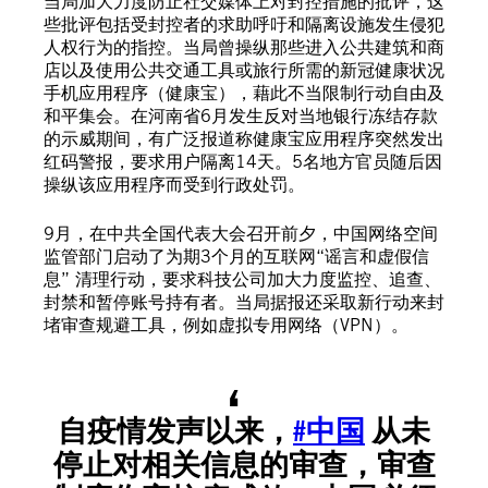
当局加大力度防止社交媒体上对封控措施的批评，这
些批评包括受封控者的求助呼吁和隔离设施发生侵犯
人权行为的指控。当局曾操纵那些进入公共建筑和商
店以及使用公共交通工具或旅行所需的新冠健康状况
手机应用程序（健康宝），藉此不当限制行动自由及
和平集会。在河南省6月发生反对当地银行冻结存款
的示威期间，有广泛报道称健康宝应用程序突然发出
红码警报，要求用户隔离14天。5名地方官员随后因
操纵该应用程序而受到行政处罚。
9月，在中共全国代表大会召开前夕，中国网络空间
监管部门启动了为期3个月的互联网“谣言和虚假信
息” 清理行动，要求科技公司加大力度监控、追查、
封禁和暂停账号持有者。当局据报还采取新行动来封
堵审查规避工具，例如虚拟专用网络（VPN）。
自疫情发声以来，
#中国
从未
停止对相关信息的审查，审查