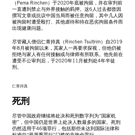
（Pema Rinchen）于2020年底被拘留，并在审判前
一直遭到禁止与外界接触的羁押。这6人过去都曾因
撰写文章或抗议中国当局而被任意拘留，其中几人因
被拘留时遭受殴打、其他虐待和待在恶劣拘留条件而
出现健康问题。
尽管藏人僧侣仁青持真（Rinchen Tsultrim）自2019
年8月被拘留以来，其家人一再要求探视，但他仍被
拒绝与家人有任何接触或与律师有所联系。他先前在
遭受不公审判后，于2020年11月被判处4年半徒
刑。
私人提供
仁青持真
死刑
尽管中国政府继续将处决和死刑数字列为“国家机
密”，但中国仍是世界上处决人数最多的国家。死刑
仍然适用于46项罪行，包括那些未达到国际法律和
标准中“最严重罪行”门槛的非致命罪行。