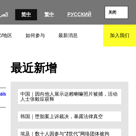
关闭
العرب
简中
繁中
РУССКИЙ
/地区
如何参与
最新消息
加入我们
SEARCH
最近新增
ais
中国｜因向他人展示达赖喇嘛照片被捕，活动
人士张毅应获释
韩国｜堕胎案上诉裁决，暴露法律真空
埃及｜数十人因参与“Z世代”网络团体被拘