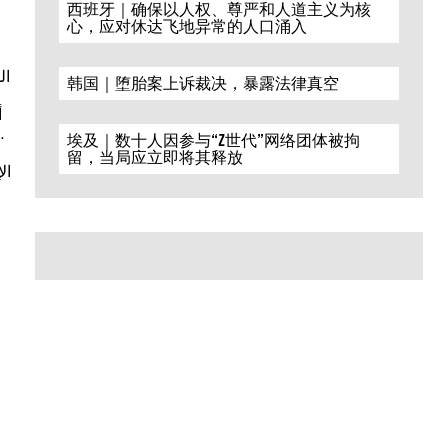
西班牙｜确保以人权、尊严和人道主义为核
心，应对休达飞地异常的人口涌入
ال
韩国｜堕胎案上诉裁决，暴露法律真空
أ
تقوم بها الحكومات في محاولة للاطلاع على اتصالاتنا.وتضطلع شركات التكنولوجيا بدور هام في المحافظة على أمن المعلومات الرقمية.
埃及｜数十人因参与“Z世代”网络团体被拘
留，当局应立即将其释放
ال