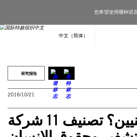
跳
至
您希望使用哪种语
内
容
中文（简体）
研究报告
2016/10/21
ممنوع إطلاع غير المعنيين؟ تصنيف 11 شركة
تشفير وحقوق الإنسان