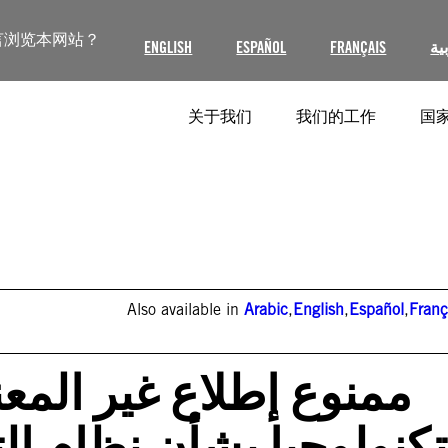
言浏览本网站？
ية
FRANÇAIS
ESPAÑOL
ENGLISH
关于我们
我们的工作
国家
Also available in
Arabic
,
English
,
Español
,
Franç
تكنولوجيا بشأن نظام ال