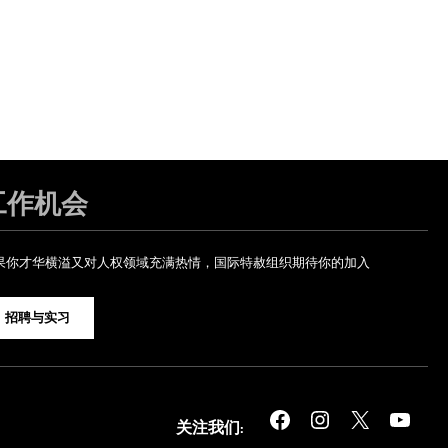
工作机会
果你才华横溢又对人权领域充满热情，国际特赦组织期待你的加入
招聘与实习
Facebook
Instagram
X
YouTube
关注我们: