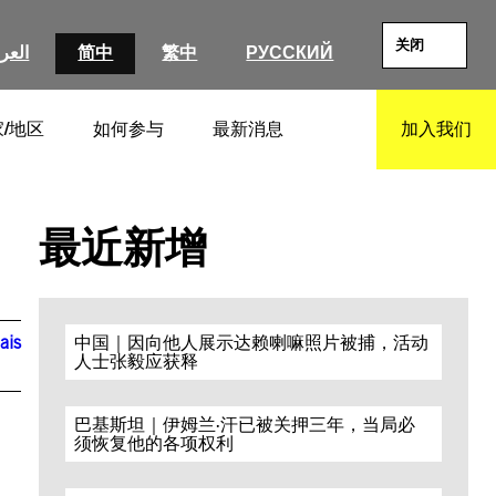
关闭
РУССКИЙ
繁中
简中
العرب
/地区
如何参与
最新消息
加入我们
SEARCH
最近新增
ais
中国｜因向他人展示达赖喇嘛照片被捕，活动
人士张毅应获释
巴基斯坦｜伊姆兰·汗已被关押三年，当局必
须恢复他的各项权利