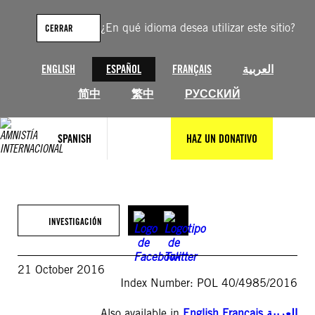
Saltar
al
¿En qué idioma desea utilizar este sitio?
CERRAR
contenido
ENGLISH
ESPAÑOL
FRANÇAIS
العربية
简中
繁中
РУССКИЙ
SPANISH
HAZ UN DONATIVO
INVESTIGACIÓN
21 October 2016
Index Number: POL 40/4985/2016
Also available in
English
,
Français
,
العربية