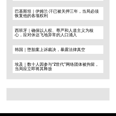
巴基斯坦｜伊姆兰·汗已被关押三年，当局必须
恢复他的各项权利
西班牙｜确保以人权、尊严和人道主义为核
心，应对休达飞地异常的人口涌入
韩国｜堕胎案上诉裁决，暴露法律真空
埃及｜数十人因参与“Z世代”网络团体被拘留，
当局应立即将其释放