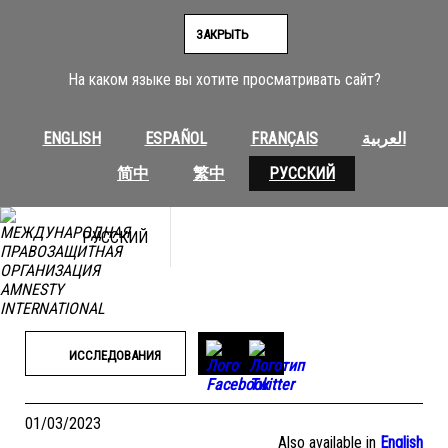
Перейти
к
ЗАКРЫТЬ
содержимому
На каком языке вы хотите просматривать сайт?
ENGLISH
ESPAÑOL
FRANÇAIS
العربية
简中
繁中
РУССКИЙ
РУССКИЙ
ИССЛЕДОВАНИЯ
01/03/2023
Also available in
English