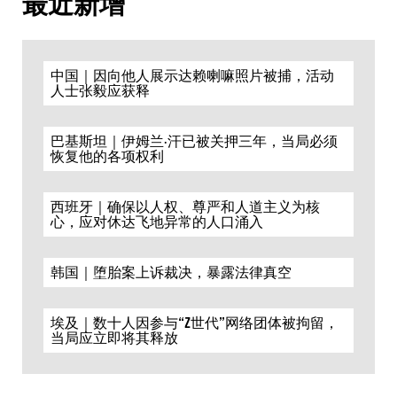
最近新增
中国｜因向他人展示达赖喇嘛照片被捕，活动
人士张毅应获释
巴基斯坦｜伊姆兰·汗已被关押三年，当局必须
恢复他的各项权利
西班牙｜确保以人权、尊严和人道主义为核
心，应对休达飞地异常的人口涌入
韩国｜堕胎案上诉裁决，暴露法律真空
埃及｜数十人因参与“Z世代”网络团体被拘留，
当局应立即将其释放