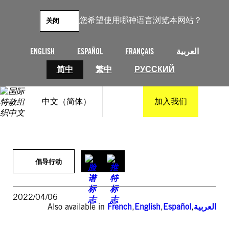
跳
至
您希望使用哪种语言浏览本网站？
关闭
内
容
ENGLISH
ESPAÑOL
FRANÇAIS
العربية
简中
繁中
РУССКИЙ
中文（简体）
加入我们
倡导行动
2022/04/06
Also available in
French
,
English
,
Español
,
العربية