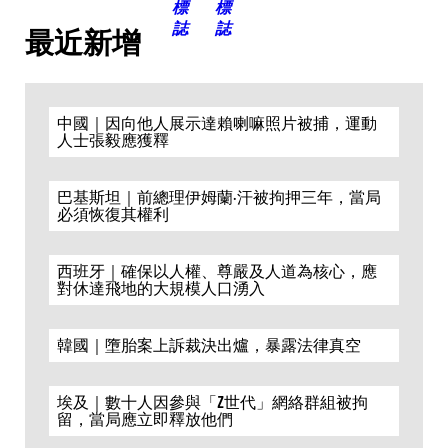
最近新增
中國｜因向他人展示達賴喇嘛照片被捕，運動
人士張毅應獲釋
巴基斯坦｜前總理伊姆蘭·汗被拘押三年，當局
必須恢復其權利
西班牙｜確保以人權、尊嚴及人道為核心，應
對休達飛地的大規模人口湧入
韓國｜墮胎案上訴裁決出爐，暴露法律真空
埃及｜數十人因參與「Z世代」網絡群組被拘
留，當局應立即釋放他們