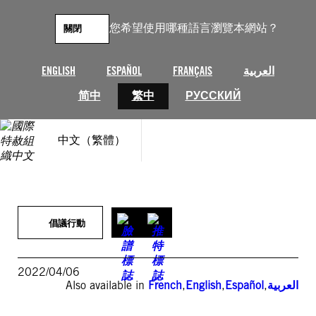
跳
至
您希望使用哪種語言瀏覽本網站？
關閉
主
要
內
ENGLISH
ESPAÑOL
FRANÇAIS
العربية
容
简中
繁中
РУССКИЙ
中文（繁體）
倡議行動
2022/04/06
Also available in
French
,
English
,
Español
,
العربية