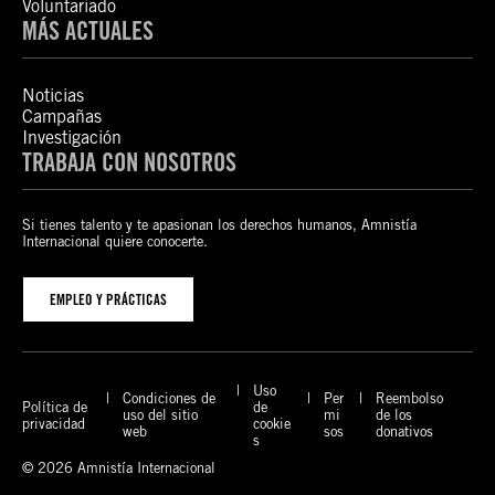
Voluntariado
MÁS ACTUALES
Noticias
Campañas
Investigación
TRABAJA CON NOSOTROS
Si tienes talento y te apasionan los derechos humanos, Amnistía
Internacional quiere conocerte.
EMPLEO Y PRÁCTICAS
Uso
Condiciones de
Per
Reembolso
Política de
de
uso del sitio
mi
de los
privacidad
cookie
web
sos
donativos
s
© 2026 Amnistía Internacional