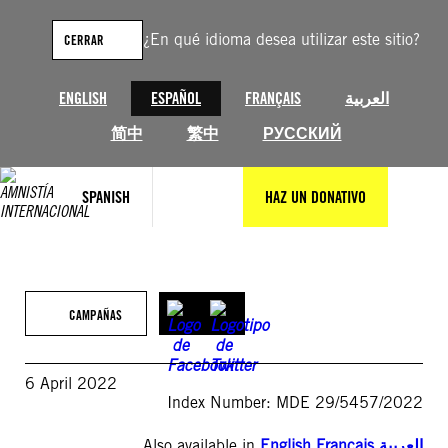
Saltar
al
¿En qué idioma desea utilizar este sitio?
CERRAR
contenido
ENGLISH
ESPAÑOL
FRANÇAIS
العربية
简中
繁中
РУССКИЙ
SPANISH
HAZ UN DONATIVO
CAMPAÑAS
6 April 2022
Index Number: MDE 29/5457/2022
Also available in
English
,
Français
,
العربية