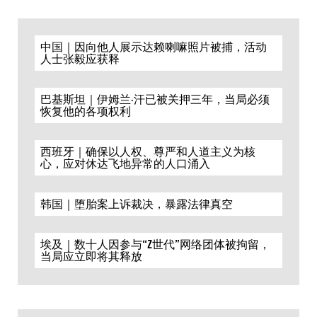
中国｜因向他人展示达赖喇嘛照片被捕，活动
人士张毅应获释
巴基斯坦｜伊姆兰·汗已被关押三年，当局必须
恢复他的各项权利
西班牙｜确保以人权、尊严和人道主义为核
心，应对休达飞地异常的人口涌入
韩国｜堕胎案上诉裁决，暴露法律真空
埃及｜数十人因参与“Z世代”网络团体被拘留，
当局应立即将其释放