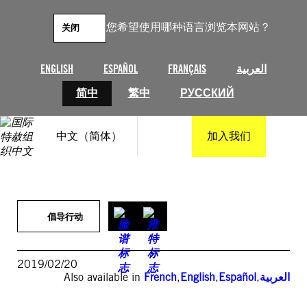
跳
至
您希望使用哪种语言浏览本网站？
关闭
内
容
ENGLISH
ESPAÑOL
FRANÇAIS
العربية
简中
繁中
РУССКИЙ
中文（简体）
加入我们
倡导行动
2019/02/20
Also available in
French
,
English
,
Español
,
العربية