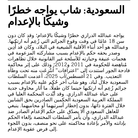
السعودية: شاب يواجه خطرًا
وشيكًا بالإعدام
يواجه عبدالله الدرازي خطرًا وشيكًا بالإعدام؛ وقد كان دون
سن 18 عامًا في وقت وقوع الجرائم التي زُعِم أنه ارتكبها.
وعبدالله هو أحد أبناء الأقلية الشيعية في البلاد، وكان قد أُدِين
وصدر بحقه حكم بالإعدام بسبب مشاركته المزعومة في
هجمات عنيفة وحيازته للأسلحة غير القانونية خلال تظاهرات
مُناهِضة للحكومة في 2011 و2012؛ وذلك على إثر محاكمة
فادحة الجور استندت إلى “اعترافات” اُنتُزِعَت منه تحت وطأة
التعذيب. وفي 21 أغسطس/آب 2025، أعدمت السلطات
السعودية جلال لباد، وهو شاب آخر حُكِم عليه بالإعدام بسبب
جرائم زُعِم أنه ارتكبها حينما كان طفلًا، ما أثار مخاوف جدية
على حياة عبدالله الدرازي. وقد أيَّدت المحكمة العليا في
المملكة العربية السعودية الحكمين الصادرين بحق الشابين
خلال الفترة ذاتها، بدون إخطار أسرتيهما أو محاميهما. ينبغي
للعاهل السعودي ألا يصدّق على حكم الإعدام الصادر ضد
عبدالله الدرازي، وأن يأمر السلطات المختصة بإلغاء الحكم
بإدانته والأمر بإعادة محاكمته على نحو منصف، بدون اللجوء
إلى فرض عقوبة الإعدام.