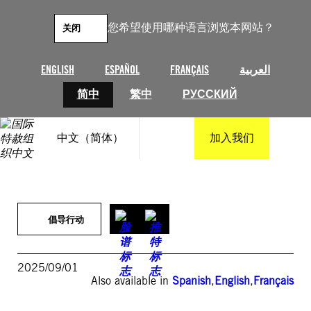
跳
至
您希望使用哪种语言浏览本网站？
关闭
内
容
العربية
FRANÇAIS
ESPAÑOL
ENGLISH
简中
繁中
РУССКИЙ
中文（简体）
加入我们
倡导行动
2025/09/01
Also available in
Spanish
,
English
,
Français