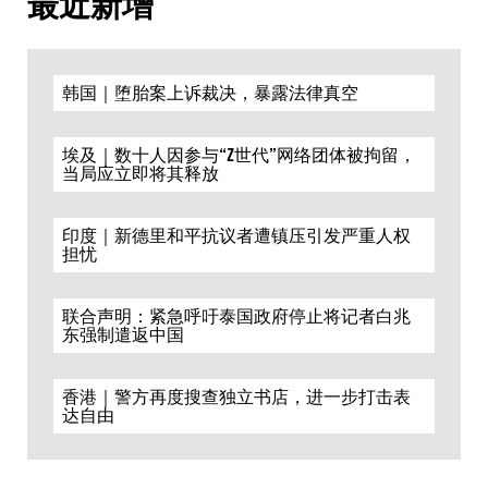
最近新增
韩国｜堕胎案上诉裁决，暴露法律真空
埃及｜数十人因参与“Z世代”网络团体被拘留，
当局应立即将其释放
印度｜新德里和平抗议者遭镇压引发严重人权
担忧
联合声明：紧急呼吁泰国政府停止将记者白兆
东强制遣返中国
香港｜警方再度搜查独立书店，进一步打击表
达自由