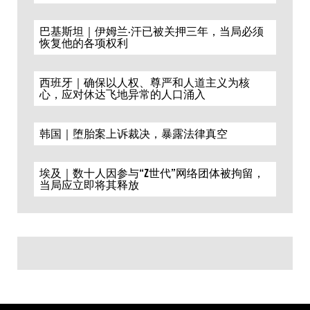
巴基斯坦｜伊姆兰·汗已被关押三年，当局必须
恢复他的各项权利
西班牙｜确保以人权、尊严和人道主义为核
心，应对休达飞地异常的人口涌入
韩国｜堕胎案上诉裁决，暴露法律真空
埃及｜数十人因参与“Z世代”网络团体被拘留，
当局应立即将其释放