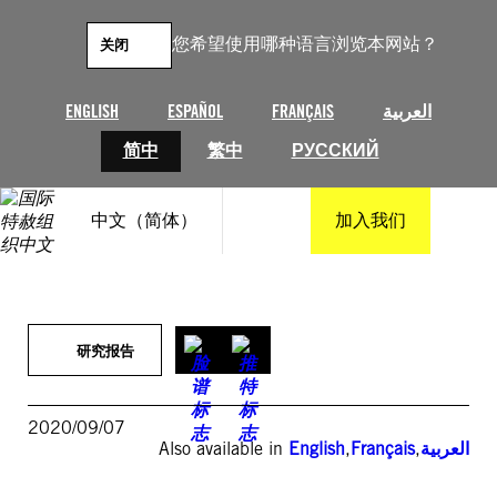
跳
至
您希望使用哪种语言浏览本网站？
关闭
内
容
ENGLISH
ESPAÑOL
FRANÇAIS
العربية
简中
繁中
РУССКИЙ
中文（简体）
加入我们
研究报告
2020/09/07
Also available in
English
,
Français
,
العربية