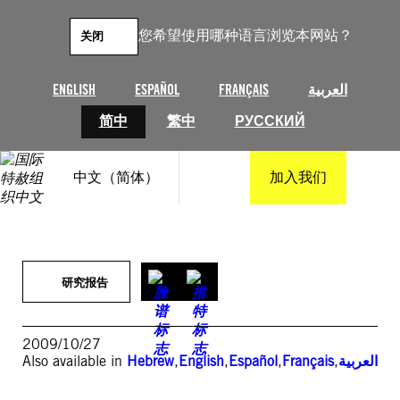
跳
至
您希望使用哪种语言浏览本网站？
关闭
内
容
ENGLISH
ESPAÑOL
FRANÇAIS
العربية
简中
繁中
РУССКИЙ
中文（简体）
加入我们
研究报告
2009/10/27
Also available in
Hebrew
,
English
,
Español
,
Français
,
العربية