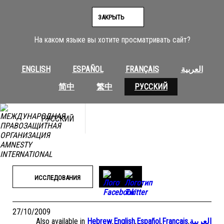
Перейти
к
ЗАКРЫТЬ
содержимому
На каком языке вы хотите просматривать сайт?
ENGLISH
ESPAÑOL
FRANÇAIS
العربية
简中
繁中
РУССКИЙ
РУССКИЙ
ИССЛЕДОВАНИЯ
27/10/2009
Also available in
Hebrew
,
English
,
Español
,
Français
,
العربية