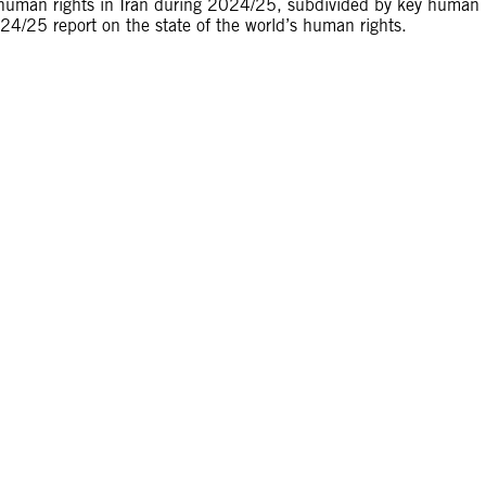
of human rights in Iran during 2024/25, subdivided by key human
024/25 report on the state of the world’s human rights.