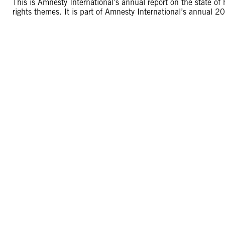
This is Amnesty International’s annual report on the state 
rights themes. It is part of Amnesty International’s annual 2