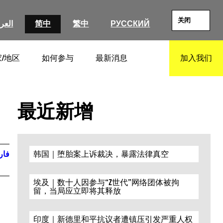
关闭
العرب
简中
繁中
РУССКИЙ
/地区
如何参与
最新消息
加入我们
SEARCH
最近新增
فار
韩国｜堕胎案上诉裁决，暴露法律真空
埃及｜数十人因参与“Z世代”网络团体被拘
留，当局应立即将其释放
印度｜新德里和平抗议者遭镇压引发严重人权