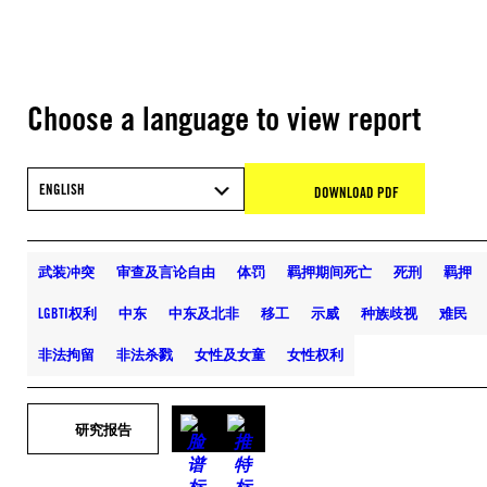
Choose a language to view report
ENGLISH
DOWNLOAD PDF
武装冲突
审查及言论自由
体罚
羁押期间死亡
死刑
羁押
LGBTI权利
中东
中东及北非
移工
示威
种族歧视
难民
非法拘留
非法杀戮
女性及女童
女性权利
研究报告