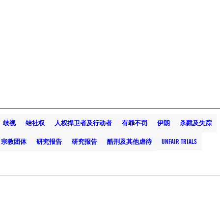
歧视
结社权
人权捍卫者及行动者
有罪不罚
伊朗
杀戮及失踪
宗教团体
研究报告
研究报告
酷刑及其他虐待
UNFAIR TRIALS