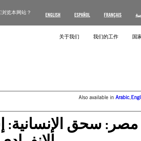
言浏览本网站？
ية
FRANÇAIS
ESPAÑOL
ENGLISH
关于我们
我们的工作
国家
Also available in
Arabic
,
Engl
مصر: سحق الإنسانية: 
الانفراد