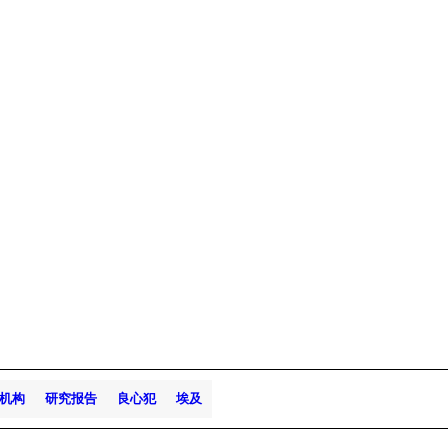
机构
研究报告
良心犯
埃及