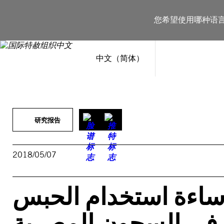
跳
至
您希望使用哪种语
内
容
中文（简体）
研究报告
2018/05/07
إساءة استخدام الحبس
ي في السجون المصرية