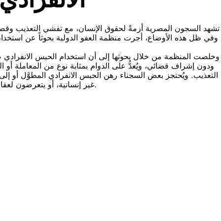
تشهد السجون المصرية أزمةً لحقوق الإنسان، مع تفشي التعذيب وقصور
وفي ظل هذه الأوضاع، أجرت منظمة العفو الدولية بحوثاً عن استخدا
وخلصت المنظمة من خلال بحوثها إلى أن استخدام الحبس الانفرادي ضد
ودون إشراف قضائي، ويُعدُّ على الدوام بمثابة نوع من المعاملة أو العقو
التعذيب. ويُحتجز بعض السجناء رهن الحبس الانفرادي المطوَّل أو إلى
غير إنسانية، أو يتعرضون لعقاب جماعي. وفي بعض الحالات، يتعرض السجناء لتعذيب بدني أيضاً.