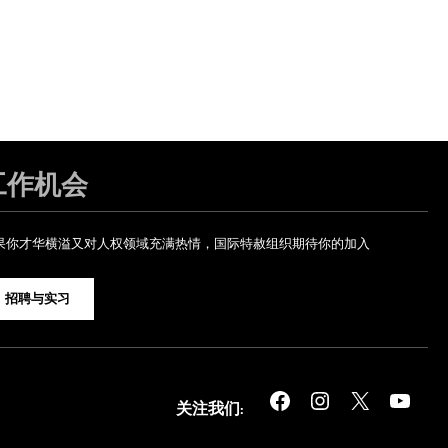
工作机会
果你才华横溢又对人权领域充满热情，国际特赦组织期待你的加入
招聘与实习
Facebook
Instagram
X
YouTube
关注我们: