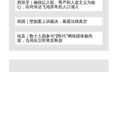
西班牙｜确保以人权、尊严和人道主义为核
心，应对休达飞地异常的人口涌入
韩国｜堕胎案上诉裁决，暴露法律真空
埃及｜数十人因参与“Z世代”网络团体被拘
留，当局应立即将其释放