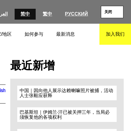
关闭
РУССКИЙ
繁中
简中
العرب
/地区
如何参与
最新消息
加入我们
SEARCH
最近新增
ish
中国｜因向他人展示达赖喇嘛照片被捕，活动
人士张毅应获释
巴基斯坦｜伊姆兰·汗已被关押三年，当局必
须恢复他的各项权利