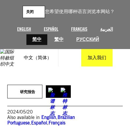
跳
至
您希望使用哪种语言浏览本网站？
关闭
内
容
ENGLISH
ESPAÑOL
FRANÇAIS
العربية
简中
繁中
РУССКИЙ
中文（简体）
加入我们
研究报告
2024/05/20
Also available in
English
,
Brazilian
Portuguese
,
Español
,
Français