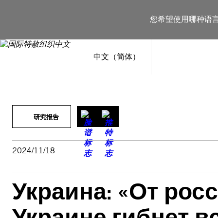
跳
至
您希望使用哪种语
内
容
中文（简体）
研究报告
2024/11/18
Украина: «От рос
Украине гибнет в