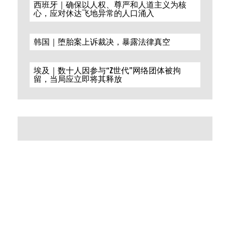
西班牙｜确保以人权、尊严和人道主义为核
心，应对休达飞地异常的人口涌入
韩国｜堕胎案上诉裁决，暴露法律真空
埃及｜数十人因参与“Z世代”网络团体被拘
留，当局应立即将其释放