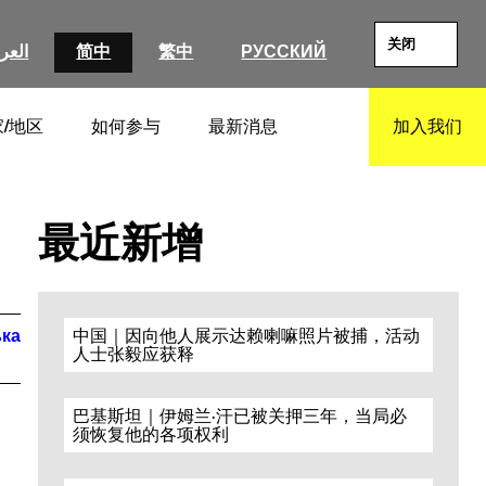
关闭
العرب
简中
繁中
РУССКИЙ
/地区
如何参与
最新消息
加入我们
SEARCH
最近新增
ька
中国｜因向他人展示达赖喇嘛照片被捕，活动
人士张毅应获释
巴基斯坦｜伊姆兰·汗已被关押三年，当局必
须恢复他的各项权利