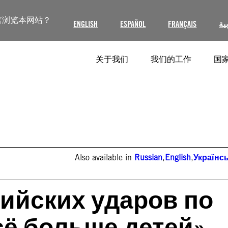
言浏览本网站？
ENGLISH
ESPAÑOL
FRANÇAIS
ية
关于我们
我们的工作
国家
Also available in
Russian
,
English
,
Українс
сийских ударов по
сё больше детей»