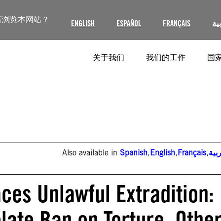
言浏览本网站？
ENGLISH
ESPAÑOL
FRANÇAIS
ية
关于我们
我们的工作
国家
Also available in
Spanish
,
English
,
Français
,
بية
aces Unlawful Extradition:
late Ban on Torture, Othe