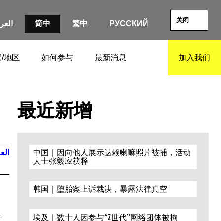
关闭
العرب
简中
繁中
РУССКИЙ
/地区
如何参与
最新消息
加入我们
SEARCH
最近新增
العر
中国｜因向他人展示达赖喇嘛照片被捕，活动
人士张毅应获释
韩国｜堕胎案上诉裁决，暴露法律真空
r
埃及｜数十人因参与“Z世代”网络团体被拘