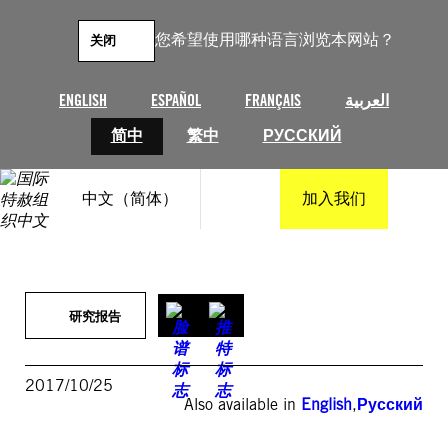
跳
至
您希望使用哪种语言浏览本网站？
关闭
内
容
ENGLISH
ESPAÑOL
FRANÇAIS
العربية
简中
繁中
РУССКИЙ
中文（简体）
加入我们
研究报告
2017/10/25
Also available in
English
,
Русский