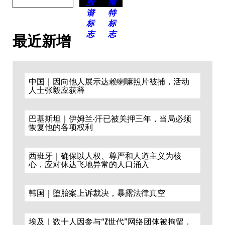
最近新增
中国｜因向他人展示达赖喇嘛照片被捕，活动
人士张毅应获释
巴基斯坦｜伊姆兰·汗已被关押三年，当局必须
恢复他的各项权利
西班牙｜确保以人权、尊严和人道主义为核
心，应对休达飞地异常的人口涌入
韩国｜堕胎案上诉裁决，暴露法律真空
埃及｜数十人因参与“Z世代”网络团体被拘留，