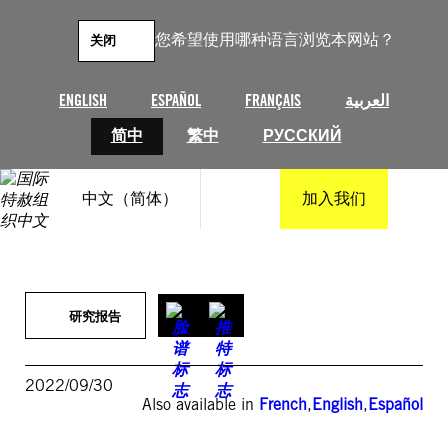
跳
至
您希望使用哪种语言浏览本网站？
关闭
内
容
ENGLISH
ESPAÑOL
FRANÇAIS
العربية
简中
繁中
РУССКИЙ
中文（简体）
加入我们
研究报告
2022/09/30
Also available in
French
,
English
,
Español