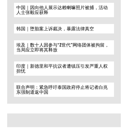
中国｜因向他人展示达赖喇嘛照片被捕，活动
人士张毅应获释
韩国｜堕胎案上诉裁决，暴露法律真空
埃及｜数十人因参与“Z世代”网络团体被拘留，
当局应立即将其释放
印度｜新德里和平抗议者遭镇压引发严重人权
担忧
联合声明：紧急呼吁泰国政府停止将记者白兆
东强制遣返中国