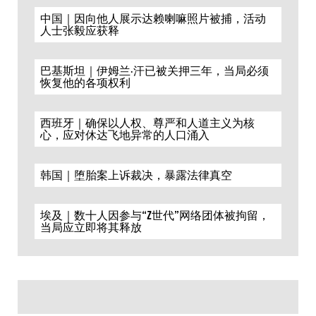
中国｜因向他人展示达赖喇嘛照片被捕，活动
人士张毅应获释
巴基斯坦｜伊姆兰·汗已被关押三年，当局必须
恢复他的各项权利
西班牙｜确保以人权、尊严和人道主义为核
心，应对休达飞地异常的人口涌入
韩国｜堕胎案上诉裁决，暴露法律真空
埃及｜数十人因参与“Z世代”网络团体被拘留，
当局应立即将其释放