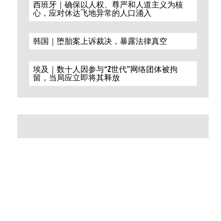
西班牙｜确保以人权、尊严和人道主义为核
心，应对休达飞地异常的人口涌入
韩国｜堕胎案上诉裁决，暴露法律真空
埃及｜数十人因参与“Z世代”网络团体被拘
留，当局应立即将其释放