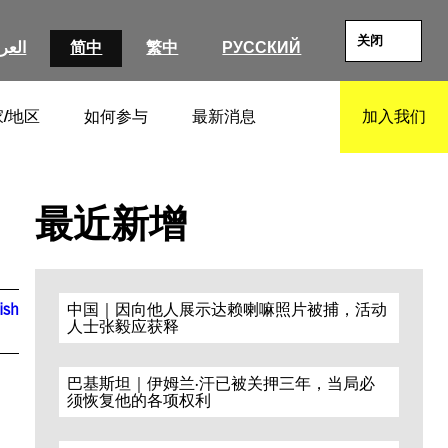
关闭
العرب
简中
繁中
РУССКИЙ
/地区
如何参与
最新消息
加入我们
SEARCH
最近新增
ish
中国｜因向他人展示达赖喇嘛照片被捕，活动
人士张毅应获释
巴基斯坦｜伊姆兰·汗已被关押三年，当局必
须恢复他的各项权利