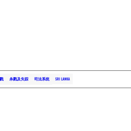
戮
杀戮及失踪
司法系统
SRI LANKA