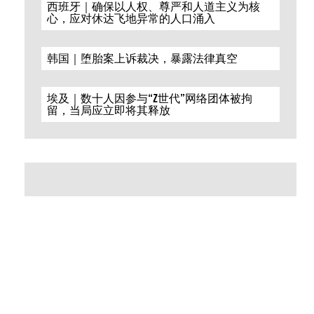
西班牙｜确保以人权、尊严和人道主义为核
心，应对休达飞地异常的人口涌入
韩国｜堕胎案上诉裁决，暴露法律真空
埃及｜数十人因参与“Z世代”网络团体被拘
留，当局应立即将其释放