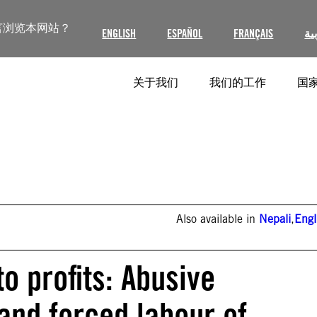
言浏览本网站？
ENGLISH
ESPAÑOL
FRANÇAIS
ية
关于我们
我们的工作
国家
Also available in
Nepali
,
Engl
o profits: Abusive
 and forced labour of