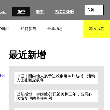
关闭
العرب
简中
繁中
РУССКИЙ
/地区
如何参与
最新消息
加入我们
SEARCH
最近新增
ish
中国｜因向他人展示达赖喇嘛照片被捕，活动
人士张毅应获释
巴基斯坦｜伊姆兰·汗已被关押三年，当局必
须恢复他的各项权利